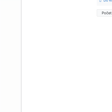
Do ko
Počet