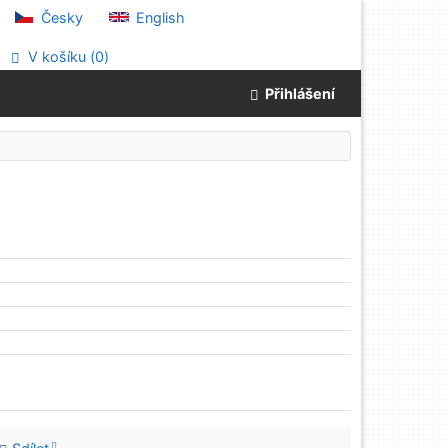
Česky
English
V košíku (
0
)
Přihlášení