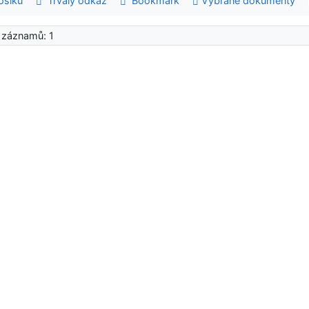
šíku
Trvalý odkaz
Bookmark
Vybrané dokumenty
 záznamů: 1