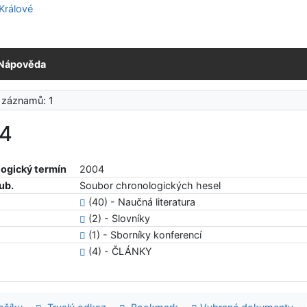
Nápověda
 záznamů: 1
4
ogický termín
2004
ub.
Soubor chronologických hesel
(40) - Naučná literatura
(2) - Slovníky
(1) - Sborníky konferencí
(4) - ČLÁNKY