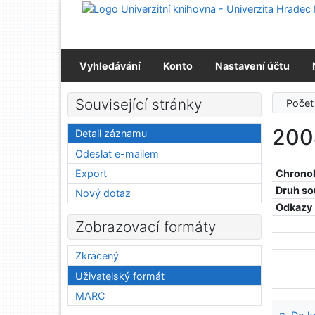
Přejít na obsah
Přejít na menu
Prohlášení o webové přístupnosti
Vyhledávání
Konto
Nastavení účtu
Související stránky
Počet
200
Detail záznamu
Odeslat e-mailem
Export
Chronol
Druh so
Nový dotaz
Odkazy
Zobrazovací formáty
Zkrácený
Uživatelský formát
MARC