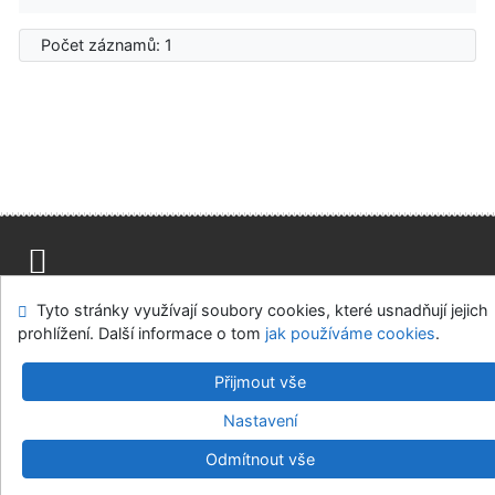
Počet záznamů: 1
Mapa stránek
Přístupnost
Soukromí
Tyto stránky využívají soubory cookies, které usnadňují jejich
Modul OpenSearch
Napište nám
Nastavení cookies
prohlížení. Další informace o tom
jak používáme cookies
.
Přijmout vše
Univerzitní knihovna - Univerzita Hradec Králové
©1993-2026
IPAC
v.4.8.63a
-
Cosmotron Bohemia, s.r.o.
Nastavení
Odmítnout vše