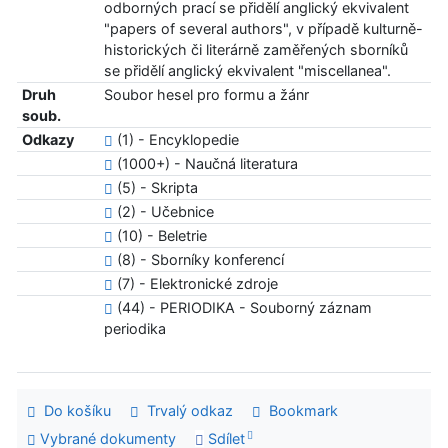
odborných prací se přidělí anglický ekvivalent
"papers of several authors", v případě kulturně-
historických či literárně zaměřených sborníků
se přidělí anglický ekvivalent "miscellanea".
Druh
Soubor hesel pro formu a žánr
soub.
Odkazy
(1) - Encyklopedie
(1000+) - Naučná literatura
(5) - Skripta
(2) - Učebnice
(10) - Beletrie
(8) - Sborníky konferencí
(7) - Elektronické zdroje
(44) - PERIODIKA - Souborný záznam
periodika
Do košíku
Trvalý odkaz
Bookmark
Vybrané dokumenty
Sdílet