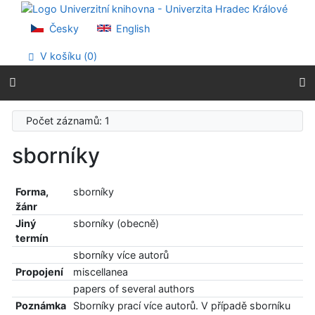
Přejít na obsah
Přejít na menu
Česky
English
Prohlášení o webové přístupnosti
V košíku (
0
)
Počet záznamů: 1
sborníky
Forma,
sborníky
žánr
Jiný
sborníky (obecně)
termín
sborníky více autorů
Propojení
miscellanea
papers of several authors
Poznámka
Sborníky prací více autorů. V případě sborníku