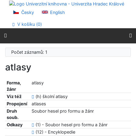
Přejít na obsah
Přejít na menu
Česky
English
Prohlášení o webové přístupnosti
V košíku (
0
)
Počet záznamů: 1
atlasy
Forma,
atlasy
žánr
Viz též
(h) školní atlasy
Propojení
atlases
Druh
Soubor hesel pro formu a žánr
soub.
Odkazy
(1) - Soubor hesel pro formu a žánr
(12) - Encyklopedie