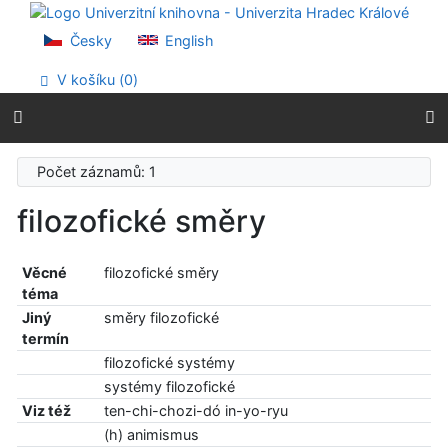
Přejít na obsah
Přejít na menu
Česky
English
Prohlášení o webové přístupnosti
V košíku (
0
)
Počet záznamů: 1
filozofické směry
Věcné
filozofické směry
téma
Jiný
směry filozofické
termín
filozofické systémy
systémy filozofické
Viz též
ten-chi-chozi-dó in-yo-ryu
(h) animismus