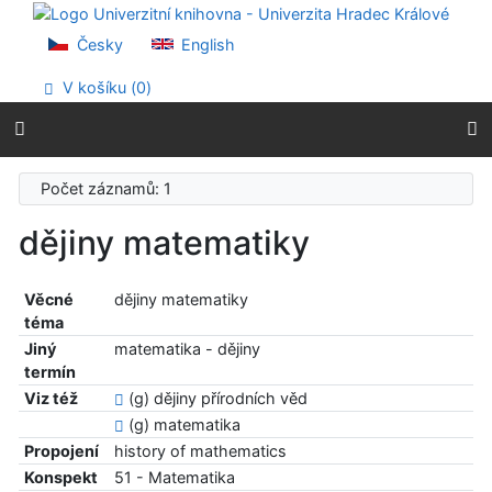
Přejít na obsah
Přejít na menu
Česky
English
Prohlášení o webové přístupnosti
V košíku (
0
)
Počet záznamů: 1
dějiny matematiky
Věcné
dějiny matematiky
téma
Jiný
matematika - dějiny
termín
Viz též
(g) dějiny přírodních věd
(g) matematika
Propojení
history of mathematics
Konspekt
51 - Matematika