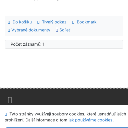
Do košíku
Trvalý odkaz
Bookmark
Vybrané dokumenty
Sdílet
Počet záznamů: 1
Mapa stránek
Přístupnost
Soukromí
Tyto stránky využívají soubory cookies, které usnadňují jejich
Modul OpenSearch
Napište nám
Nastavení cookies
prohlížení. Další informace o tom
jak používáme cookies
.