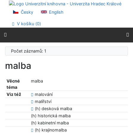
Přejít na obsah
Přejít na menu
Česky
English
Prohlášení o webové přístupnosti
V košíku (
0
)
Počet záznamů: 1
malba
Věcné
malba
téma
Viz též
malování
malířství
(h) desková malba
(h) historická malba
(h) kabinetní malba
(h) krajinomalba