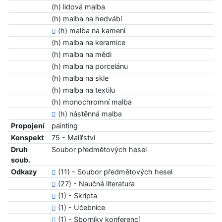
(h) lidová malba
(h) malba na hedvábí
(h) malba na kameni
(h) malba na keramice
(h) malba na mědi
(h) malba na porcelánu
(h) malba na skle
(h) malba na textilu
(h) monochromní malba
(h) nástěnná malba
Propojení
painting
Konspekt
75 - Malířství
Druh
Soubor předmětových hesel
soub.
Odkazy
(11) - Soubor předmětových hesel
(27) - Naučná literatura
(1) - Skripta
(1) - Učebnice
(1) - Sborníky konferencí