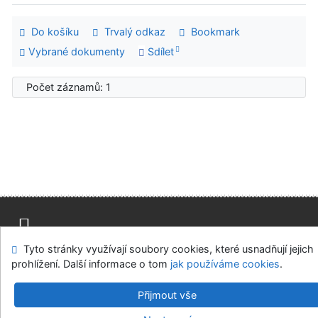
Do košíku
Trvalý odkaz
Bookmark
Vybrané dokumenty
Sdílet
Počet záznamů: 1
Tyto stránky využívají soubory cookies, které usnadňují jejich
Mapa stránek
Přístupnost
Soukromí
prohlížení. Další informace o tom
jak používáme cookies
.
Modul OpenSearch
Napište nám
Nastavení cookies
Přijmout vše
Univerzitní knihovna - Univerzita Hradec Králové