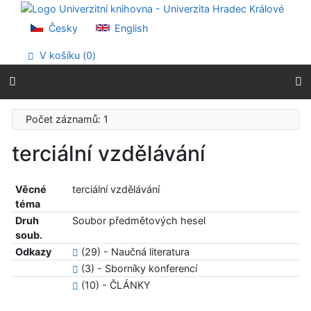
Přejít na obsah
Přejít na menu
Česky
English
Prohlášení o webové přístupnosti
V košíku (
0
)
Počet záznamů: 1
terciální vzdělávání
Věcné
terciální vzdělávání
téma
Druh
Soubor předmětových hesel
soub.
Odkazy
(29) - Naučná literatura
(3) - Sborníky konferencí
(10) - ČLÁNKY