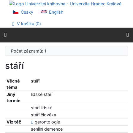
Přejít na obsah
Přejít na menu
Česky
English
Prohlášení o webové přístupnosti
V košíku (
0
)
Počet záznamů: 1
stáří
Věcné
stáří
téma
Jiný
lidské stáří
termín
stáří lidské
stáří člověka
Viz též
gerontologie
senilní demence