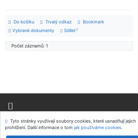
Do košíku
Trvalý odkaz
Bookmark
Vybrané dokumenty
Sdílet
Počet záznamů: 1
Mapa stránek
Přístupnost
Soukromí
Tyto stránky využívají soubory cookies, které usnadňují jejich
Modul OpenSearch
Napište nám
Nastavení cookies
prohlížení. Další informace o tom
jak používáme cookies
.