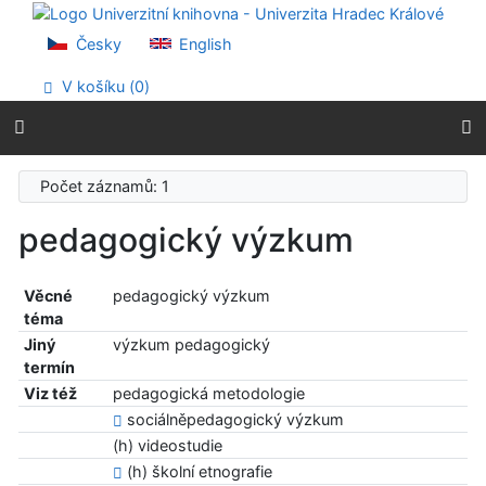
Přejít na obsah
Přejít na menu
Česky
English
Prohlášení o webové přístupnosti
V košíku (
0
)
Počet záznamů: 1
pedagogický výzkum
Věcné
pedagogický výzkum
téma
Jiný
výzkum pedagogický
termín
Viz též
pedagogická metodologie
sociálněpedagogický výzkum
(h) videostudie
(h) školní etnografie