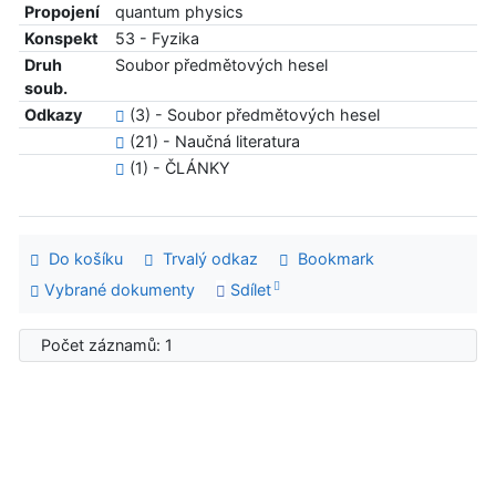
Propojení
quantum physics
Konspekt
53 - Fyzika
Druh
Soubor předmětových hesel
soub.
Odkazy
(3) - Soubor předmětových hesel
(21) - Naučná literatura
(1) - ČLÁNKY
Do košíku
Trvalý odkaz
Bookmark
Vybrané dokumenty
Sdílet
Počet záznamů: 1