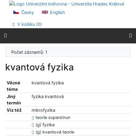
Přejít na obsah
Přejít na menu
Česky
English
Prohlášení o webové přístupnosti
V košíku (
0
)
Počet záznamů: 1
kvantová fyzika
Věcné
kvantová fyzika
téma
Jiný
fyzika kvantová
termín
Viz též
mikrofyzika
teorie superstrun
(g) fyzika
(g) kvantová teorie