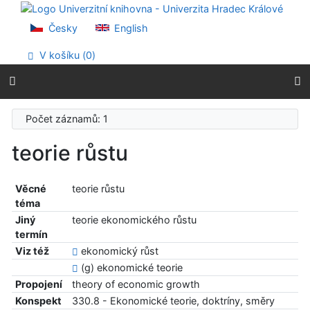
Přejít na obsah
Přejít na menu
Česky
English
Prohlášení o webové přístupnosti
V košíku (
0
)
Počet záznamů: 1
teorie růstu
Věcné
teorie růstu
téma
Jiný
teorie ekonomického růstu
termín
Viz též
ekonomický růst
(g) ekonomické teorie
Propojení
theory of economic growth
Konspekt
330.8 - Ekonomické teorie, doktríny, směry