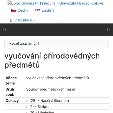
Přejít na obsah
Přejít na menu
Česky
English
Prohlášení o webové přístupnosti
V košíku (
0
)
Počet záznamů: 1
vyučování přírodovědných
předmětů
Věcné
vyučování přírodovědných předmětů
téma
Druh
Soubor předmětových hesel
soub.
Odkazy
(25) - Naučná literatura
(1) - Skripta
(9) - Učebnice