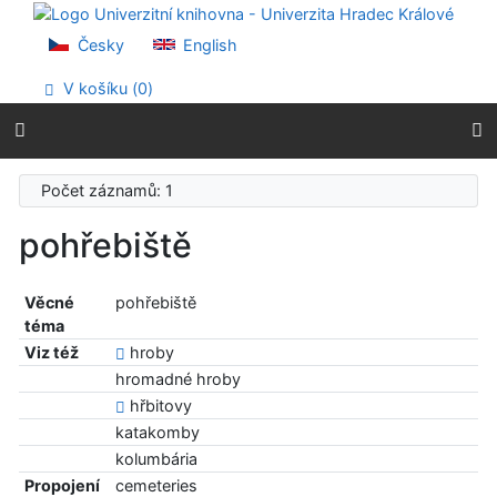
Přejít na obsah
Přejít na menu
Česky
English
Prohlášení o webové přístupnosti
V košíku (
0
)
Počet záznamů: 1
pohřebiště
Věcné
pohřebiště
téma
Viz též
hroby
hromadné hroby
hřbitovy
katakomby
kolumbária
Propojení
cemeteries