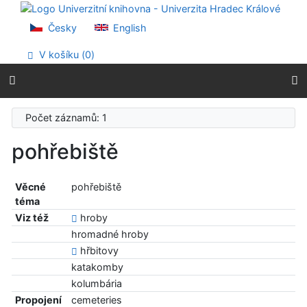
Přejít na obsah
Přejít na menu
Česky
English
Prohlášení o webové přístupnosti
V košíku (
0
)
Počet záznamů: 1
pohřebiště
Věcné
pohřebiště
téma
Viz též
hroby
hromadné hroby
hřbitovy
katakomby
kolumbária
Propojení
cemeteries