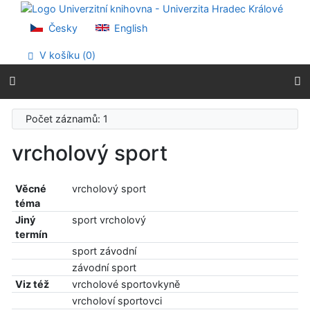
Přejít na obsah
Přejít na menu
Česky
English
Prohlášení o webové přístupnosti
V košíku (
0
)
Počet záznamů: 1
vrcholový sport
Věcné
vrcholový sport
téma
Jiný
sport vrcholový
termín
sport závodní
závodní sport
Viz též
vrcholové sportovkyně
vrcholoví sportovci