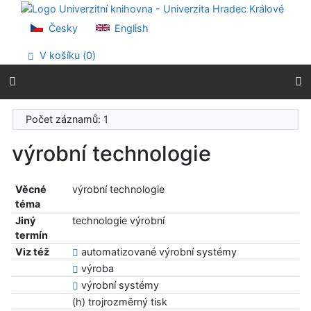
Přejít na obsah
Přejít na menu
Česky
English
Prohlášení o webové přístupnosti
V košíku (
0
)
Počet záznamů: 1
výrobní technologie
Věcné
výrobní technologie
téma
Jiný
technologie výrobní
termín
Viz též
automatizované výrobní systémy
výroba
výrobní systémy
(h) trojrozměrný tisk