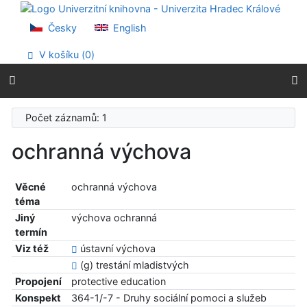
Přejít na obsah
Přejít na menu
Česky
English
Prohlášení o webové přístupnosti
V košíku (
0
)
Počet záznamů: 1
ochranná výchova
Věcné
ochranná výchova
téma
Jiný
výchova ochranná
termín
Viz též
ústavní výchova
(g) trestání mladistvých
Propojení
protective education
Konspekt
364-1/-7 - Druhy sociální pomoci a služeb