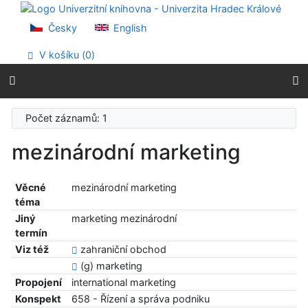
Přejít na obsah
Přejít na menu
Česky
English
Prohlášení o webové přístupnosti
V košíku (
0
)
Počet záznamů: 1
mezinárodní marketing
Věcné
mezinárodní marketing
téma
Jiný
marketing mezinárodní
termín
Viz též
zahraniční obchod
(g) marketing
Propojení
international marketing
Konspekt
658 - Řízení a správa podniku