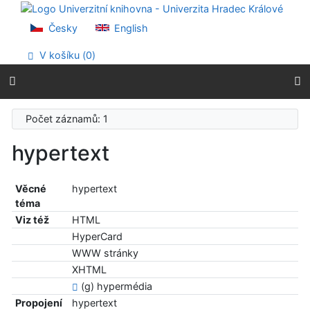
Přejít na obsah
Přejít na menu
Česky
English
Prohlášení o webové přístupnosti
V košíku (
0
)
Počet záznamů: 1
hypertext
Věcné
hypertext
téma
Viz též
HTML
HyperCard
WWW stránky
XHTML
(g) hypermédia
Propojení
hypertext