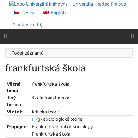
Přejít na obsah
Přejít na menu
Česky
English
Prohlášení o webové přístupnosti
V košíku (
0
)
Počet záznamů: 1
frankfurtská škola
Věcné
frankfurtská škola
téma
Jiný
škola frankfurtská
termín
Viz též
kritická teorie
(g) sociologické teorie
Propojení
Frankfurt school of sociology
Frankfurtska škola