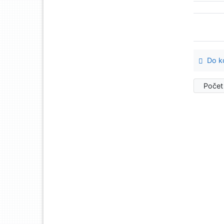
Do ko
Počet