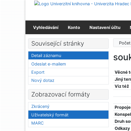
Přejít na obsah
Přejít na menu
Prohlášení o webové přístupnosti
Vyhledávání
Konto
Nastavení účtu
Související stránky
Počet
sou
Detail záznamu
Odeslat e-mailem
Export
Věcné 
Jiný te
Nový dotaz
Viz též
Zobrazovací formáty
Zkrácený
Propoje
Konspe
Uživatelský formát
Druh so
MARC
Odkazy