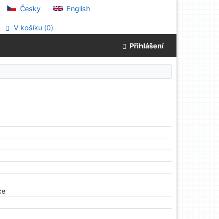
Česky
English
V košíku (
0
)
Přihlášení
ce