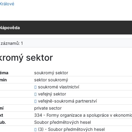
Nápověda
 záznamů: 1
kromý sektor
téma
soukromý sektor
rmín
sektor soukromý
soukromé vlastnictví
veřejný sektor
veřejně-soukromá partnerství
ní
private sector
kt
334 - Formy organizace a spolupráce v ekonomi
ub.
Soubor předmětových hesel
(3) - Soubor předmětových hesel