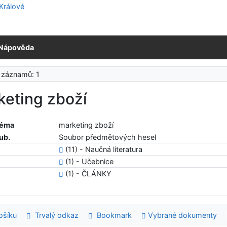
Nápověda
 záznamů: 1
keting zboží
téma
marketing zboží
ub.
Soubor předmětových hesel
(11) - Naučná literatura
(1) - Učebnice
(1) - ČLÁNKY
šíku
Trvalý odkaz
Bookmark
Vybrané dokumenty