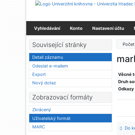
Přejít na obsah
Přejít na menu
Prohlášení o webové přístupnosti
Vyhledávání
Konto
Nastavení účtu
Související stránky
Počet
mar
Detail záznamu
Odeslat e-mailem
Export
Věcné 
Druh so
Nový dotaz
Odkazy
Zobrazovací formáty
Zkrácený
Uživatelský formát
MARC
Do ko