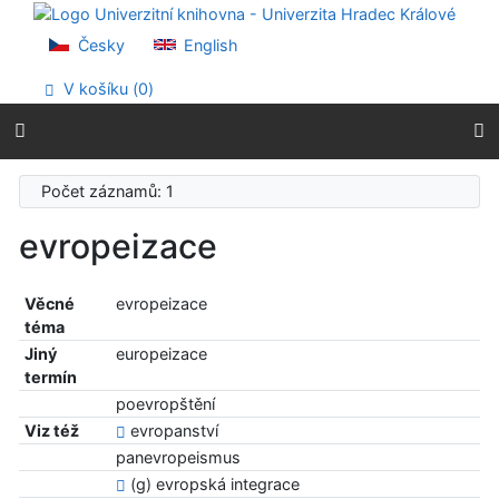
Přejít na obsah
Přejít na menu
Česky
English
Prohlášení o webové přístupnosti
V košíku (
0
)
Počet záznamů: 1
evropeizace
Věcné
evropeizace
téma
Jiný
europeizace
termín
poevropštění
Viz též
evropanství
panevropeismus
(g) evropská integrace