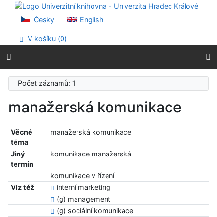
Přejít na obsah
Přejít na menu
Česky
English
Prohlášení o webové přístupnosti
V košíku (
0
)
Počet záznamů: 1
manažerská komunikace
Věcné
manažerská komunikace
téma
Jiný
komunikace manažerská
termín
komunikace v řízení
Viz též
interní marketing
(g) management
(g) sociální komunikace