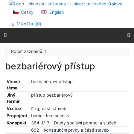
Přejít na obsah
Přejít na menu
Česky
English
Prohlášení o webové přístupnosti
V košíku (
0
)
Počet záznamů: 1
bezbariérový přístup
Věcné
bezbariérový přístup
téma
Jiný
přístup bezbariérový
termín
Viz též
(g) části staveb
Propojení
barrier-free access
Konspekt
364-1/-7 - Druhy sociální pomoci a služeb
692 - Konstrukční prvky a části staveb