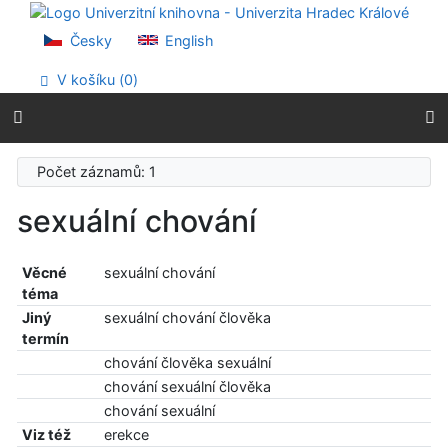
Přejít na obsah
Přejít na menu
Česky
English
Prohlášení o webové přístupnosti
V košíku (
0
)
Počet záznamů: 1
sexuální chování
Věcné
sexuální chování
téma
Jiný
sexuální chování člověka
termín
chování člověka sexuální
chování sexuální člověka
chování sexuální
Viz též
erekce