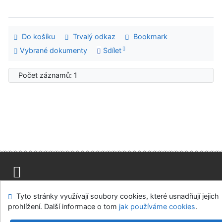
Do košíku
Trvalý odkaz
Bookmark
Vybrané dokumenty
Sdílet
Počet záznamů: 1
Mapa stránek
Přístupnost
Soukromí
Tyto stránky využívají soubory cookies, které usnadňují jejich
Modul OpenSearch
Napište nám
Nastavení cookies
prohlížení. Další informace o tom
jak používáme cookies
.