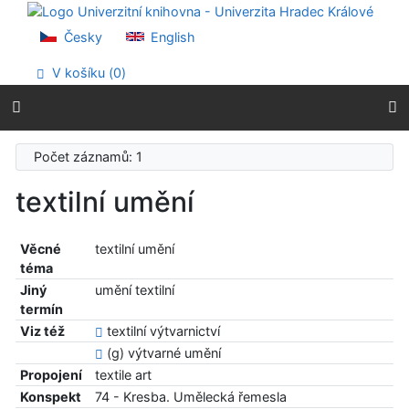
Přejít na obsah
Přejít na menu
Česky
English
Prohlášení o webové přístupnosti
V košíku (
0
)
Počet záznamů: 1
textilní umění
Věcné
textilní umění
téma
Jiný
umění textilní
termín
Viz též
textilní výtvarnictví
(g) výtvarné umění
Propojení
textile art
Konspekt
74 - Kresba. Umělecká řemesla