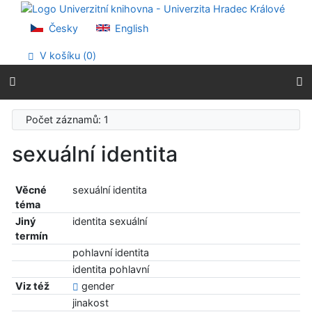
Přejít na obsah
Přejít na menu
Česky
English
Prohlášení o webové přístupnosti
V košíku (
0
)
Počet záznamů: 1
sexuální identita
Věcné
sexuální identita
téma
Jiný
identita sexuální
termín
pohlavní identita
identita pohlavní
Viz též
gender
jinakost