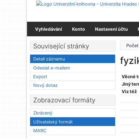
Přejít na obsah
Přejít na menu
Prohlášení o webové přístupnosti
Vyhledávání
Konto
Nastavení účtu
Související stránky
Počet
fyzi
Detail záznamu
Odeslat e-mailem
Export
Věcné 
Jiný te
Nový dotaz
Viz též
Zobrazovací formáty
Zkrácený
Uživatelský formát
MARC