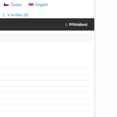
Česky
English
V košíku (
0
)
Přihlášení