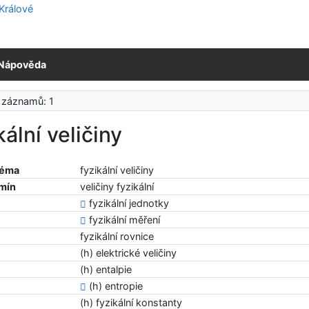
Nápověda
 záznamů: 1
kální veličiny
téma
fyzikální veličiny
rmín
veličiny fyzikální
fyzikální jednotky
fyzikální měření
fyzikální rovnice
(h) elektrické veličiny
(h) entalpie
(h) entropie
(h) fyzikální konstanty