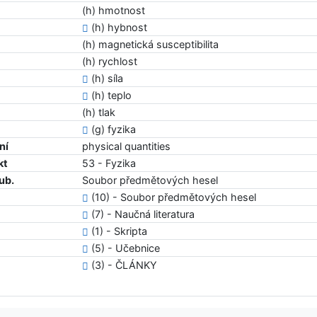
(h) hmotnost
(h) hybnost
(h) magnetická susceptibilita
(h) rychlost
(h) síla
(h) teplo
(h) tlak
(g) fyzika
ní
physical quantities
kt
53 - Fyzika
ub.
Soubor předmětových hesel
(10) - Soubor předmětových hesel
(7) - Naučná literatura
(1) - Skripta
(5) - Učebnice
(3) - ČLÁNKY