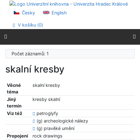
Přejít na obsah
Přejít na menu
Česky
English
Prohlášení o webové přístupnosti
V košíku (
0
)
Počet záznamů: 1
skalní kresby
Věcné
skalní kresby
téma
Jiný
kresby skalní
termín
Viz též
petroglyfy
(g) archeologické nálezy
(g) pravěké umění
Propojení
rock drawings