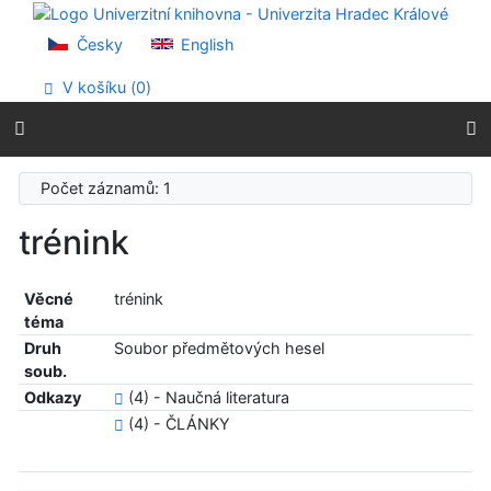
Přejít na obsah
Přejít na menu
Česky
English
Prohlášení o webové přístupnosti
V košíku (
0
)
Počet záznamů: 1
trénink
Věcné
trénink
téma
Druh
Soubor předmětových hesel
soub.
Odkazy
(4) - Naučná literatura
(4) - ČLÁNKY