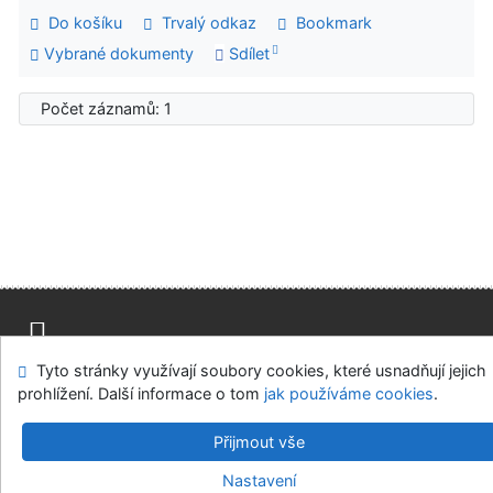
Do košíku
Trvalý odkaz
Bookmark
Vybrané dokumenty
Sdílet
Počet záznamů: 1
Tyto stránky využívají soubory cookies, které usnadňují jejich
Mapa stránek
Přístupnost
Soukromí
prohlížení. Další informace o tom
jak používáme cookies
.
Modul OpenSearch
Napište nám
Nastavení cookies
Přijmout vše
Univerzitní knihovna - Univerzita Hradec Králové
Nastavení
©1993-2026
IPAC
v.4.8.63a
-
Cosmotron Bohemia, s.r.o.