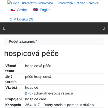
Přejít na obsah
Přejít na menu
Česky
English
Prohlášení o webové přístupnosti
V košíku (
0
)
Počet záznamů: 1
hospicová péče
Věcné
hospicová péče
téma
Jiný
péče hospicová
termín
Viz též
hospice
(g) zdravotně-sociální péče
Propojení
hospice care
Konspekt
364-1/-7 - Druhy sociální pomoci a služeb