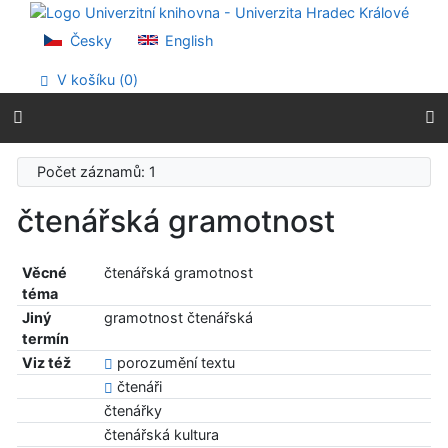
Přejít na obsah
Přejít na menu
Česky
English
Prohlášení o webové přístupnosti
V košíku (
0
)
Počet záznamů: 1
čtenářská gramotnost
Věcné
čtenářská gramotnost
téma
Jiný
gramotnost čtenářská
termín
Viz též
porozumění textu
čtenáři
čtenářky
čtenářská kultura