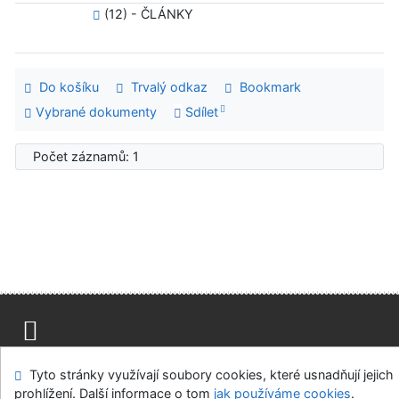
(12) - ČLÁNKY
Do košíku
Trvalý odkaz
Bookmark
Vybrané dokumenty
Sdílet
Počet záznamů: 1
Mapa stránek
Přístupnost
Soukromí
Tyto stránky využívají soubory cookies, které usnadňují jejich
Modul OpenSearch
Napište nám
Nastavení cookies
prohlížení. Další informace o tom
jak používáme cookies
.