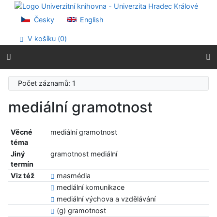
Přejít na obsah
Přejít na menu
Česky
English
Prohlášení o webové přístupnosti
V košíku (
0
)
Počet záznamů: 1
mediální gramotnost
Věcné
mediální gramotnost
téma
Jiný
gramotnost mediální
termín
Viz též
masmédia
mediální komunikace
mediální výchova a vzdělávání
(g) gramotnost