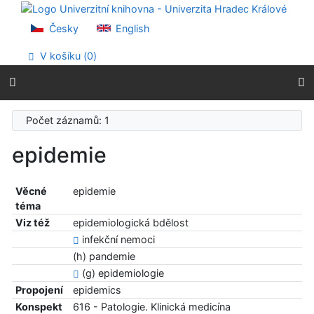
Přejít na obsah
Přejít na menu
Česky
English
Prohlášení o webové přístupnosti
V košíku (
0
)
Počet záznamů: 1
epidemie
Věcné
epidemie
téma
Viz též
epidemiologická bdělost
infekční nemoci
(h) pandemie
(g) epidemiologie
Propojení
epidemics
Konspekt
616 - Patologie. Klinická medicína