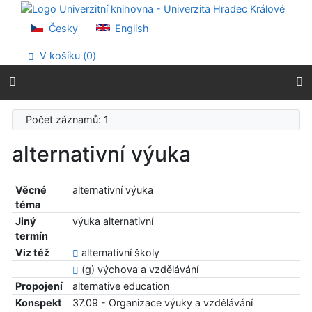
Přejít na obsah
Přejít na menu
Česky
English
Prohlášení o webové přístupnosti
V košíku (
0
)
Počet záznamů: 1
alternativní výuka
Věcné
alternativní výuka
téma
Jiný
výuka alternativní
termín
Viz též
alternativní školy
(g) výchova a vzdělávání
Propojení
alternative education
Konspekt
37.09 - Organizace výuky a vzdělávání