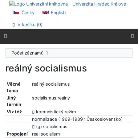
Přejít na obsah
Přejít na menu
Česky
English
Prohlášení o webové přístupnosti
V košíku (
0
)
Počet záznamů: 1
reálný socialismus
Věcné
reálný socialismus
téma
Jiný
socialismus reálný
termín
Viz též
komunistický režim
normalizace (1969-1989 : Československo)
(g) socialismus
Propojení
real socialism