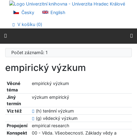
Přejít na obsah
Přejít na menu
Česky
English
Prohlášení o webové přístupnosti
V košíku (
0
)
Počet záznamů: 1
empirický výzkum
Věcné
empirický výzkum
téma
Jiný
výzkum empirický
termín
Viz též
(h) terénní výzkum
(g) vědecký výzkum
Propojení
empirical research
Konspekt
00 - Věda. Všeobecnosti. Základy vědy a