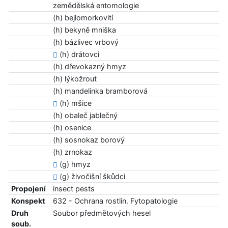
zemědělská entomologie
(h) bejlomorkovití
(h) bekyně mniška
(h) bázlivec vrbový
(h) drátovci
(h) dřevokazný hmyz
(h) lýkožrout
(h) mandelinka bramborová
(h) mšice
(h) obaleč jablečný
(h) osenice
(h) sosnokaz borový
(h) zrnokaz
(g) hmyz
(g) živočišní škůdci
Propojení
insect pests
Konspekt
632 - Ochrana rostlin. Fytopatologie
Druh
Soubor předmětových hesel
soub.