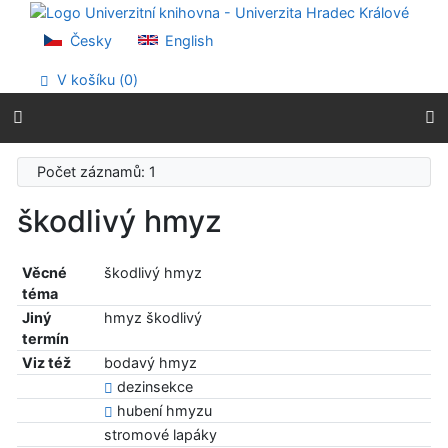
Přejít na obsah
Přejít na menu
Česky
English
Prohlášení o webové přístupnosti
V košíku (
0
)
Počet záznamů: 1
škodlivý hmyz
Věcné
škodlivý hmyz
téma
Jiný
hmyz škodlivý
termín
Viz též
bodavý hmyz
dezinsekce
hubení hmyzu
stromové lapáky