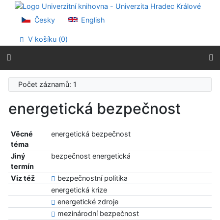
Přejít na obsah
Přejít na menu
Česky
English
Prohlášení o webové přístupnosti
V košíku (
0
)
Počet záznamů: 1
energetická bezpečnost
Věcné
energetická bezpečnost
téma
Jiný
bezpečnost energetická
termín
Viz též
bezpečnostní politika
energetická krize
energetické zdroje
mezinárodní bezpečnost