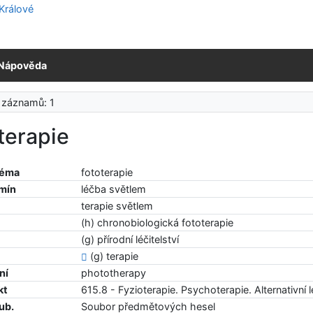
Nápověda
 záznamů: 1
terapie
téma
fototerapie
rmín
léčba světlem
terapie světlem
(h) chronobiologická fototerapie
(g) přírodní léčitelství
(g) terapie
ní
phototherapy
kt
615.8 - Fyzioterapie. Psychoterapie. Alternativní l
ub.
Soubor předmětových hesel