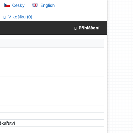
Česky
English
V košíku (
0
)
Přihlášení
ékařství