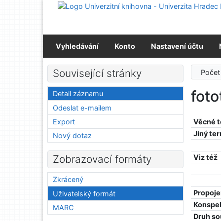
Přejít na obsah
Přejít na menu
Prohlášení o webové přístupnosti
Vyhledávání
Konto
Nastavení účtu
Související stránky
Počet
foto
Detail záznamu
Odeslat e-mailem
Export
Věcné 
Jiný te
Nový dotaz
Viz též
Zobrazovací formáty
Zkrácený
Propoje
Uživatelský formát
Konspe
MARC
Druh so