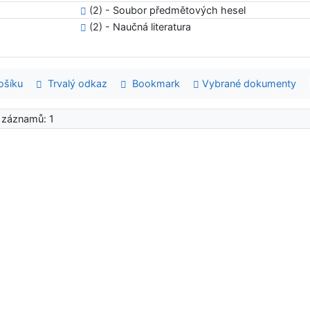
(2) - Soubor předmětových hesel
(2) - Naučná literatura
šíku
Trvalý odkaz
Bookmark
Vybrané dokumenty
 záznamů: 1