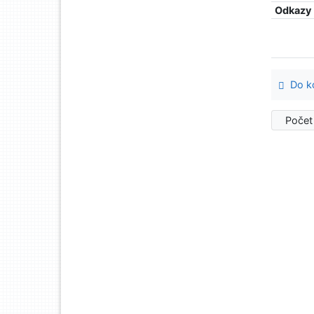
Odkazy
Do ko
Počet