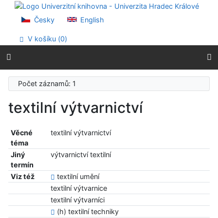
Přejít na obsah
Přejít na menu
Česky
English
Prohlášení o webové přístupnosti
V košíku (
0
)
Počet záznamů: 1
textilní výtvarnictví
Věcné
textilní výtvarnictví
téma
Jiný
výtvarnictví textilní
termín
Viz též
textilní umění
textilní výtvarnice
textilní výtvarníci
(h) textilní techniky