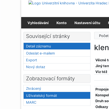
Přejít na obsah
Přejít na menu
Prohlášení o webové přístupnosti
Vyhledávání
Konto
Nastavení účtu
Související stránky
Počet
kle
Detail záznamu
Odeslat e-mailem
Export
Věcné 
Jiný te
Nový dotaz
Viz též
Zobrazovací formáty
Zkrácený
Propoje
Konspe
Uživatelský formát
Druh so
MARC
Odkazy