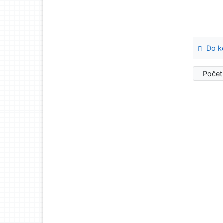
Do ko
Počet