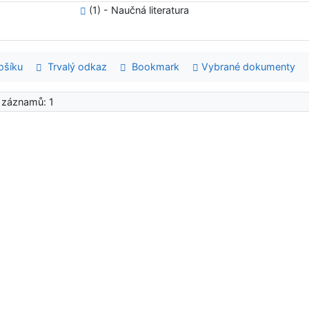
(1) - Naučná literatura
šíku
Trvalý odkaz
Bookmark
Vybrané dokumenty
 záznamů: 1