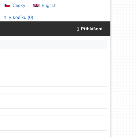
Česky
English
V košíku (
0
)
Přihlášení