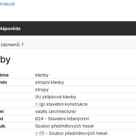
Nápověda
 záznamů: 1
nby
téma
klenby
rmín
stropní klenby
stropy
(h) sklípkové klenby
(g) stavební konstrukce
ní
vaults (architecture)
kt
624 - Stavební inženýrství
ub.
Soubor předmětových hesel
(1) - Soubor předmětových hesel