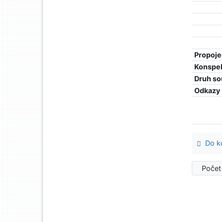
Propoje
Konspe
Druh so
Odkazy
Do ko
Počet