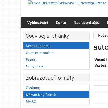
Přejít na obsah
Přejít na menu
Prohlášení o webové přístupnosti
Vyhledávání
Konto
Nastavení účtu
Související stránky
Počet
auto
Detail záznamu
Odeslat e-mailem
Export
Věcné 
Viz též
Nový dotaz
Zobrazovací formáty
Zkrácený
Uživatelský formát
MARC