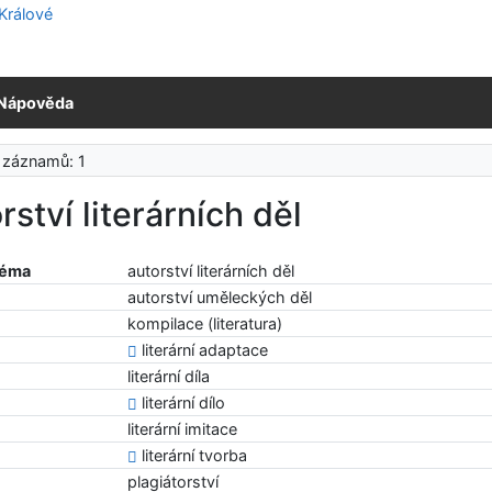
Nápověda
 záznamů: 1
rství literárních děl
téma
autorství literárních děl
autorství uměleckých děl
kompilace (literatura)
literární adaptace
literární díla
literární dílo
literární imitace
literární tvorba
plagiátorství