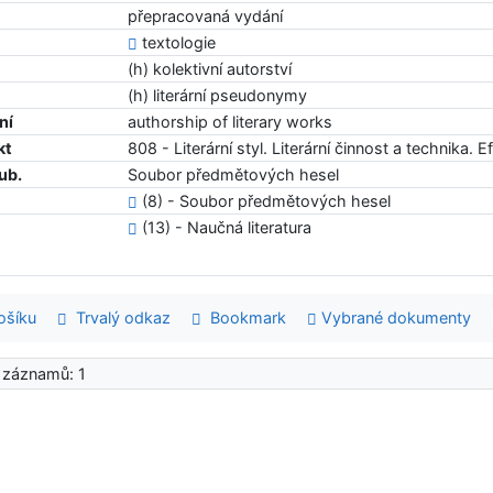
přepracovaná vydání
textologie
(h) kolektivní autorství
(h) literární pseudonymy
ní
authorship of literary works
kt
808 - Literární styl. Literární činnost a technika. 
ub.
Soubor předmětových hesel
(8) - Soubor předmětových hesel
(13) - Naučná literatura
šíku
Trvalý odkaz
Bookmark
Vybrané dokumenty
 záznamů: 1