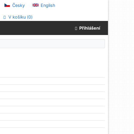
Česky
English
V košíku (
0
)
Přihlášení