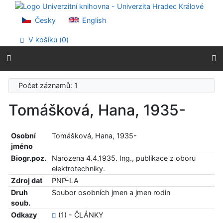
Přejít na obsah
Přejít na menu
Česky
English
Prohlášení o webové přístupnosti
V košíku (
0
)
Počet záznamů: 1
Tomášková, Hana, 1935-
Osobní
Tomášková, Hana, 1935-
jméno
Biogr.poz.
Narozena 4.4.1935. Ing., publikace z oboru
elektrotechniky.
Zdroj dat
PNP-LA
Druh
Soubor osobních jmen a jmen rodin
soub.
Odkazy
(1) - ČLÁNKY