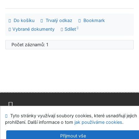
Do košíku
Trvalý odkaz
Bookmark
Vybrané dokumenty
Sdílet
Počet záznamů: 1
Tyto stránky využívají soubory cookies, které usnadňují jejich
Mapa stránek
Přístupnost
Soukromí
prohlížení. Další informace o tom
jak používáme cookies
.
Modul OpenSearch
Napište nám
Nastavení cookies
Přijmout vše