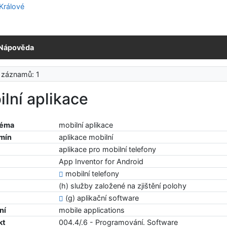
Nápověda
 záznamů: 1
lní aplikace
téma
mobilní aplikace
rmín
aplikace mobilní
aplikace pro mobilní telefony
App Inventor for Android
mobilní telefony
(h) služby založené na zjištění polohy
(g) aplikační software
ní
mobile applications
kt
004.4/.6 - Programování. Software