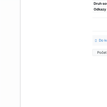
Druh so
Odkazy
Do ko
Počet