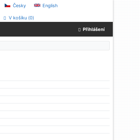
Česky
English
V košíku (
0
)
Přihlášení