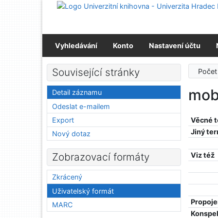
Přejít na obsah
Přejít na menu
Prohlášení o webové přístupnosti
Vyhledávání
Konto
Nastavení účtu
Související stránky
Počet
mobi
Detail záznamu
Odeslat e-mailem
Export
Věcné 
Jiný te
Nový dotaz
Viz též
Zobrazovací formáty
Zkrácený
Uživatelský formát
Propoje
MARC
Konspe