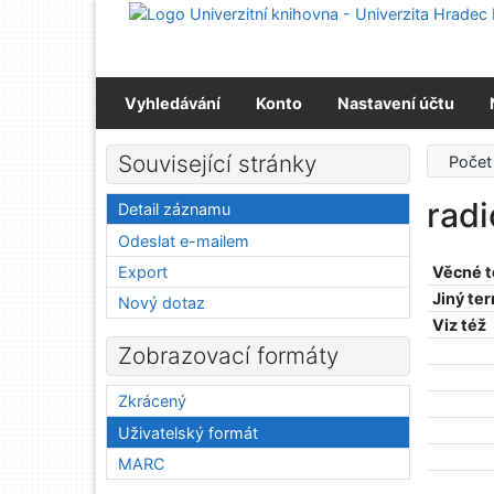
Přejít na obsah
Přejít na menu
Prohlášení o webové přístupnosti
Vyhledávání
Konto
Nastavení účtu
Související stránky
Počet
radi
Detail záznamu
Odeslat e-mailem
Export
Věcné 
Jiný te
Nový dotaz
Viz též
Zobrazovací formáty
Zkrácený
Uživatelský formát
MARC