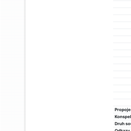
Propoje
Konspe
Druh so
Odkazy