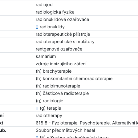
radiojod
radiologická fyzika
radionuklidové ozařovače
radionuklidy
radioterapeutické přístroje
radioterapeutické simulátory
rentgenové ozařovače
samarium
zdroje ionizujícího záření
(h) brachyterapie
(h) konkomitantní chemoradioterapie
(h) radioimunoterapie
(h) částicová radioterapie
(g) radiologie
(g) terapie
ní
radiotherapy
kt
615.8 - Fyzioterapie. Psychoterapie. Alternativní l
ub.
Soubor předmětových hesel
(5) - Soubor předmětových hesel