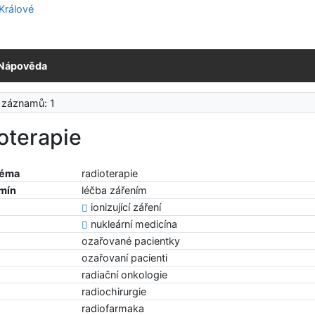
Nápověda
 záznamů: 1
oterapie
téma
radioterapie
rmín
léčba zářením
ionizující záření
nukleární medicína
ozařované pacientky
ozařovaní pacienti
radiační onkologie
radiochirurgie
radiofarmaka