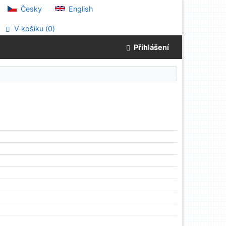
Česky
English
V košíku (
0
)
Přihlášení