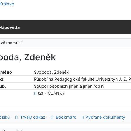
Nápověda
 záznamů: 1
boda, Zdeněk
 jméno
Svoboda, Zdeněk
oz.
Působí na Pedagogické fakultě Univerzityn J. E. 
ub.
Soubor osobních jmen a jmen rodin
(2) - ČLÁNKY
šíku
Trvalý odkaz
Bookmark
Vybrané dokumenty