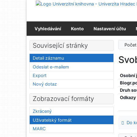
Přejít na obsah
Přejít na menu
Prohlášení o webové přístupnosti
Vyhledávání
Konto
Nastavení účtu
Související stránky
Počet
Svo
Detail záznamu
Odeslat e-mailem
Export
Osobní
Biogr.p
Nový dotaz
Druh so
Odkazy
Zobrazovací formáty
Zkrácený
Uživatelský formát
Do ko
MARC