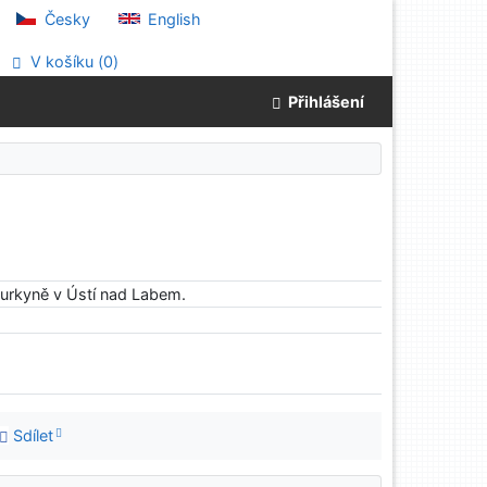
Česky
English
V košíku (
0
)
Přihlášení
Purkyně v Ústí nad Labem.
Sdílet