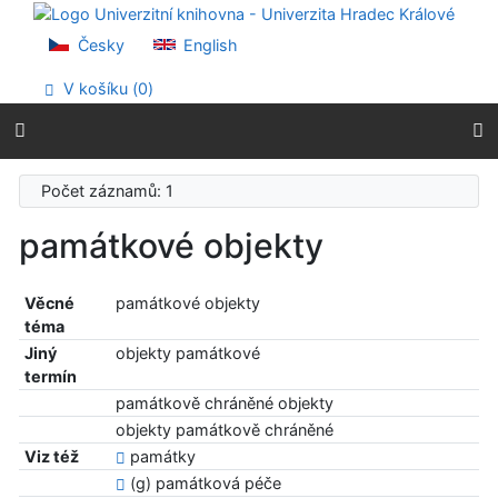
Přejít na obsah
Přejít na menu
Česky
English
Prohlášení o webové přístupnosti
V košíku (
0
)
Počet záznamů: 1
památkové objekty
Věcné
památkové objekty
téma
Jiný
objekty památkové
termín
památkově chráněné objekty
objekty památkově chráněné
Viz též
památky
(g) památková péče