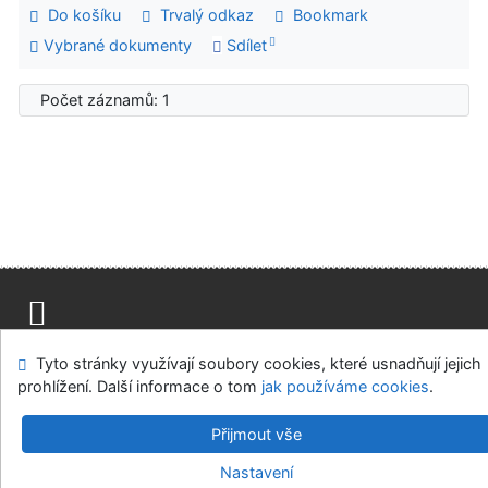
Do košíku
Trvalý odkaz
Bookmark
Vybrané dokumenty
Sdílet
Počet záznamů: 1
Mapa stránek
Přístupnost
Soukromí
Tyto stránky využívají soubory cookies, které usnadňují jejich
Modul OpenSearch
Napište nám
Nastavení cookies
prohlížení. Další informace o tom
jak používáme cookies
.
Univerzitní knihovna - Univerzita Hradec Králové
Přijmout vše
©1993-2026
IPAC
v.4.8.63a
-
Cosmotron Bohemia, s.r.o.
Nastavení