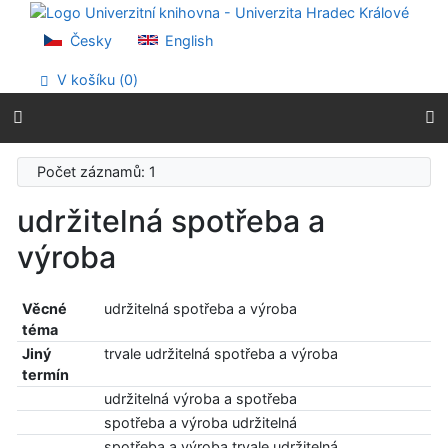
Přejít na obsah
Přejít na menu
Česky
English
Prohlášení o webové přístupnosti
V košíku (
0
)
Počet záznamů: 1
udržitelná spotřeba a
výroba
Věcné
udržitelná spotřeba a výroba
téma
Jiný
trvale udržitelná spotřeba a výroba
termín
udržitelná výroba a spotřeba
spotřeba a výroba udržitelná
spotřeba a výroba trvale udržitelná