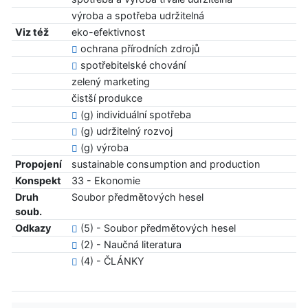
výroba a spotřeba udržitelná
Viz též
eko-efektivnost
ochrana přírodních zdrojů
spotřebitelské chování
zelený marketing
čistší produkce
(g) individuální spotřeba
(g) udržitelný rozvoj
(g) výroba
Propojení
sustainable consumption and production
Konspekt
33 - Ekonomie
Druh
Soubor předmětových hesel
soub.
Odkazy
(5) - Soubor předmětových hesel
(2) - Naučná literatura
(4) - ČLÁNKY